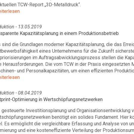
aktuellen TCW-Report „3D-Metalldruck“.
eiterlesen
duktion - 13.05.2019
nsparente Kapazitätsplanung in einem Produktionsbetrieb
sind die Grundlagen moderner Kapazitätsplanung, die das Errei
bewerbsfähigkeit eines Unternehmens für die Zukunft sicherstell
priorisierungen im Auftragsabwicklungsprozess stellen die Kapa
e Herausforderungen. Die vom TCW in der Praxis eingesetzten 
hinen- und Personalkapazitäten, um einen effizienten Produktio
eiterlesen
duktion - 08.04.2019
tprint-Optimierung in Wertschöpfungsnetzwerken
 gesteuerte Investitionsplanung und Organisationsentwicklung v
tschöpfungsnetzwerken benötigt ein solides Fundament. Hier k
l. Es ermöglicht die vergleichbare Erfassung und Analyse von un
mierung und eine kosteneffiziente Verteilung der Produktionsum