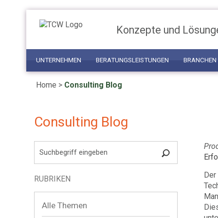
Konzepte und Lösung
UNTERNEHMEN
BERATUNGSLEISTUNGEN
BRANCHEN
Home
>
Consulting Blog
Consulting Blog
Pro
Erf
Der 
RUBRIKEN
Tec
Manu
Alle Themen
Die
unt