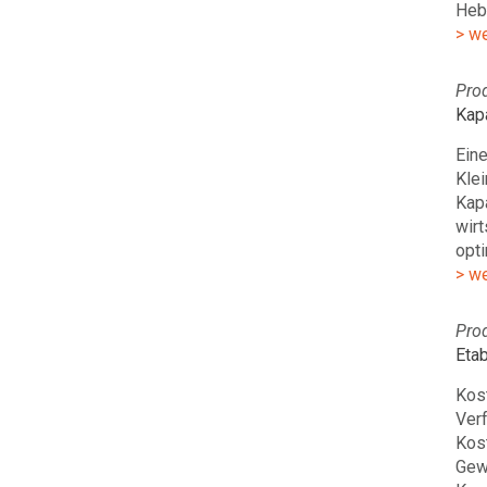
Heb
> w
Pro
Kapa
Eine
Kle
Kap
wirt
opt
> w
Pro
Eta
Kost
Verf
Kos
Gew