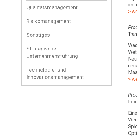
im 
Qualitätsmanagement
> w
Risikomanagement
Pro
Tra
Sonstiges
Was 
Strategische
Wett
Unternehmensführung
Neu
neu
Technologie- und
Masc
Innovationsmanagement
> w
Pro
Foo
Eine
Wer
Spie
Opti