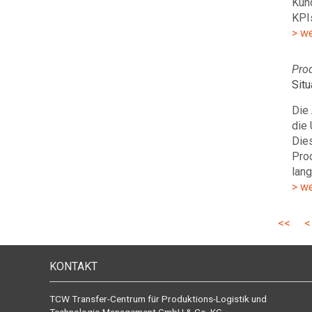
Kun
KPI
> w
Pro
Situ
Die 
die 
Die
Prod
lan
> w
<<
<
KONTAKT
TCW Transfer-Centrum für Produktions-Logistik und