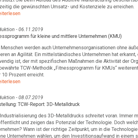
hzeitig die gewünschten Umsatz- und Kostenziele zu erreichen.
eiterlesen
duktion - 06.11.2019
nessprogramm für kleine und mittlere Unternehmen (KMU)
 Menschen werden auch Unternehmensorganisationen ohne äußerli
ieren an Agilität. Ein mittelständisches Unternehmen hat erkann
endig ist, der mit spezifischen Maßnahmen die Aktivität der Or
 bewährte TCW-Methodik „Fitnessprogramm für KMUs“ weiterentw
 10 Prozent erreicht.
eiterlesen
duktion - 08.07.2019
stellung: TCW-Report: 3D-Metalldruck
Industrialisierung des 3D-Metalldrucks schreitet voran. Immer 
ffentlicht und zeigen das Potenzial der Technologie. Doch welc
rnehmen? Wann ist der richtige Zeitpunkt, um in die Technologi
ne Unternehmen wählen, um den Investitionsaufwand in einem si