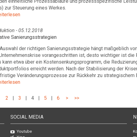
den einheitliche Prozessabläufe und prozessspezifische Leistu
s) zur Steuerung eines Werkes.
eiterlesen
duktion - 05.12.2018
ative Sanierungsstrategien
Auswahl der richtigen Sanierungsstrategie hängt maßgeblich von
Unternehmenskrise vorangeschritten ist, desto wichtiger ist die
s kann etwa über ein Kostensenkungsprogramm, die Reduzierung
uktportfolios erreicht werden. Nach der Stabilisierung der Kris
gfristige Veränderungsprozesse zur Rückkehr zu strategischem E
eiterlesen
2
|
3
|
4
|
5
|
6
>
>>
SOCIAL MEDIA
N
Youtube
Ko