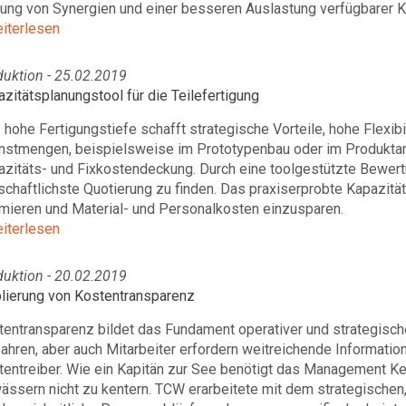
ung von Synergien und einer besseren Auslastung verfügbarer K
eiterlesen
duktion - 25.02.2019
zitätsplanungstool für die Teilefertigung
 hohe Fertigungstiefe schafft strategische Vorteile, hohe Flexibi
instmengen, beispielsweise im Prototypenbau oder im Produkta
azitäts- und Fixkostendeckung. Durch eine toolgestützte Bewer
schaftlichste Quotierung zu finden. Das praxiserprobte Kapazitä
imieren und Material- und Personalkosten einzusparen.
eiterlesen
duktion - 20.02.2019
blierung von Kostentransparenz
entransparenz bildet das Fundament operativer und strategisch
ahren, aber auch Mitarbeiter erfordern weitreichende Informati
tentreiber. Wie ein Kapitän zur See benötigt das Management Ke
ässern nicht zu kentern. TCW erarbeitete mit dem strategische