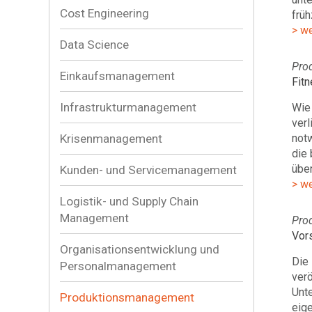
Cost Engineering
frü
> w
Data Science
Pro
Einkaufsmanagement
Fit
Infrastrukturmanagement
Wie
verl
Krisenmanagement
notw
die
über
Kunden- und Servicemanagement
> w
Logistik- und Supply Chain
Management
Pro
Vor
Organisationsentwicklung und
Die 
Personalmanagement
verö
Unte
Produktionsmanagement
eige