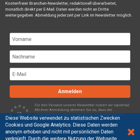
Kostenfreier Branchen-Newsletter, redaktionell überarbeitet,
monatlich direkt per E-Mail. Daten werden nicht an Dritte
weitergegeben. Abmeldung jederzeit per Link im Newsletter möglich.
Anmelden
Für den Versand unserer Newsletter nutzen wir rapidmail.
Mit Ihrer Anmeldung stimmen Sie zu, dass die
eingegebenen Daten an rapidmail übermittelt werden.
Diese Website verwendet zu statistischen Zwecken
Beachten Sie bitte deren
AGB
und
Cookies und Google Analytics. Diese Daten werden
Datenschutzbestimmungen
.
anonym erhoben und nicht mit persönlichen Daten
verknüpft. Durch die weitere Nutzung der Webseite