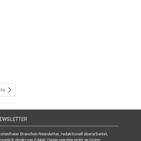
ste
EWSLETTER
stenfreier Branchen-Newsletter, redaktionell überarbeitet,
natlich direkt per E-Mail. Daten werden nicht an Dritte