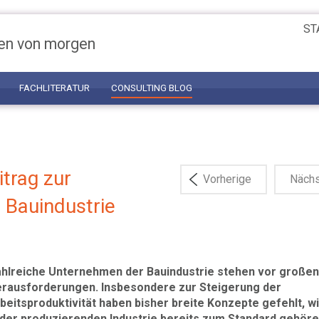
ST
en von morgen
FACHLITERATUR
CONSULTING BLOG
itrag zur
Vorherige
Näch
r Bauindustrie
hlreiche Unternehmen der Bauindustrie stehen vor großen
rausforderungen. Insbesondere zur Steigerung der
beitsproduktivität haben bisher breite Konzepte gefehlt, wi
 der produzierenden Industrie bereits zum Standard gehöre