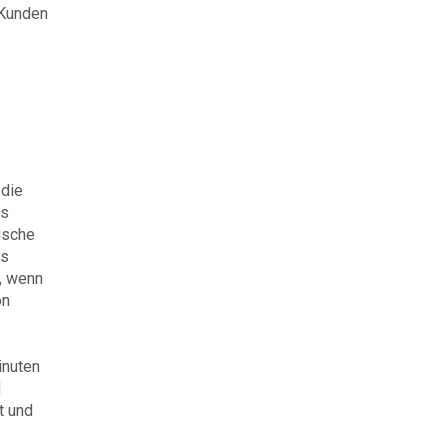
 Kunden
 die
es
ische
es
, wenn
on
inuten
d
t und