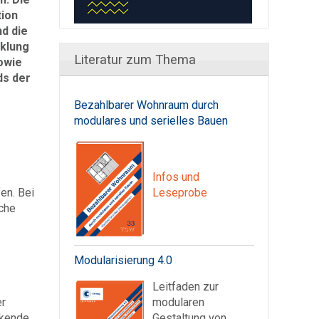
tion
nd die
cklung
Literatur zum Thema
owie
ds der
Bezahlbarer Wohnraum durch
modulares und serielles Bauen
Infos und
en. Bei
Leseprobe
che
Modularisierung 4.0
Leitfaden zur
er
modularen
nkende
Gestaltung von