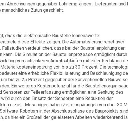
ndem Abrechnungen gegenüber Lohnempfängern, Lieferanten und
e menschliches Zutun geschieht.
gt, dass die elektronische Baustelle lohnenswerte
beispiele diese Effekte zeigen. Die Automatisierung repetitiver
. Fallstudien verdeutlichen, dass bei der Baustellenplanung der
 kann. Die Simulation der Baustellenprozesse ermöglicht durch
wicklung von schlankeren Arbeitsabläufen mit einer Reduktion d
Materialkosteneinsparung von bis zu 30 Prozent. Die technolog
edeutet eine erhebliche Flexibilisierung und Beschleunigung d
um bis zu 25 Prozent gegenüber der konventionellen Bauweise
den. Ein weiteres Kostenpotenzial für die Baustellenorganisati
nd Sensoren zur Teileerfassung ermöglichen eine Senkung des
 wird durch den Einsatz der Sensoren eine Reduktion der
kten erzielt. Messungen haben Zeiteinsparungen von über 30 M
n Software-Robotern in der Abschlussphase des Bauprojekts sin
, da hier ein Großteil der geleisteten Arbeiten wiederkehrend is