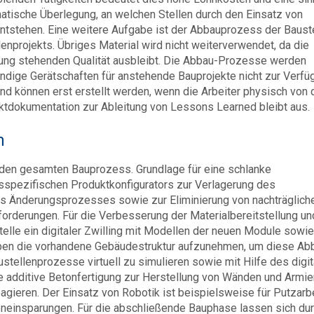
matische Überlegung, an welchen Stellen durch den Einsatz von
 entstehen. Eine weitere Aufgabe ist der Abbauprozess der Baust
nprojekts. Übriges Material wird nicht weiterverwendet, da die
ng stehenden Qualität ausbleibt. Die Abbau-Prozesse werden
ndige Gerätschaften für anstehende Bauprojekte nicht zur Verfü
nd können erst erstellt werden, wenn die Arbeiter physisch von 
ektdokumentation zur Ableitung von Lessons Learned bleibt aus.
n
r den gesamten Bauprozess. Grundlage für eine schlanke
sspezifischen Produktkonfigurators zur Verlagerung des
 Änderungsprozesses sowie zur Eliminierung von nachträglich
rderungen. Für die Verbesserung der Materialbereitstellung un
elle ein digitaler Zwilling mit Modellen der neuen Module sowie
en die vorhandene Gebäudestruktur aufzunehmen, um diese Abb
tellenprozesse virtuell zu simulieren sowie mit Hilfe des digit
die additive Betonfertigung zur Herstellung von Wänden und Armi
agieren. Der Einsatz von Robotik ist beispielsweise für Putzarb
eneinsparungen. Für die abschließende Bauphase lassen sich du