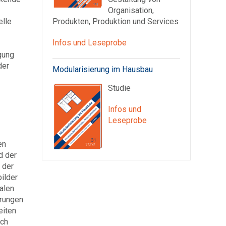
Organisation,
elle
Produkten, Produktion und Services
Infos und Leseprobe
gung
der
Modularisierung im Hausbau
Studie
Infos und
Leseprobe
en
d der
 der
ilder
alen
erungen
eiten
rch