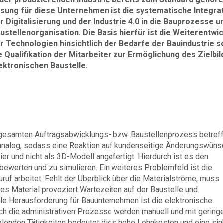
sung für diese Unternehmen ist die systematische Integra
r Digitalisierung und der Industrie 4.0 in die Bauprozesse u
ustellenorganisation. Die Basis hierfür ist die Weiterentwi
r Technologien hinsichtlich der Bedarfe der Bauindustrie s
e Qualifikation der Mitarbeiter zur Ermöglichung des Zielbil
ektronischen Baustelle.
gesamten Auftragsabwicklungs- bzw. Baustellenprozess betreff
analog, sodass eine Reaktion auf kundenseitige Änderungswüns
er und nicht als 3D-Modell angefertigt. Hierdurch ist es den
ewerten und zu simulieren. Ein weiteres Problemfeld ist die
Zuruf arbeitet. Fehlt der Überblick über die Materialströme, muss
rtes Material provoziert Wartezeiten auf der Baustelle und
le Herausforderung für Bauunternehmen ist die elektronische
ch die administrativen Prozesse werden manuell und mit gering
holenden Tätigkeiten bedeutet dies hohe Lohnkosten und eine si