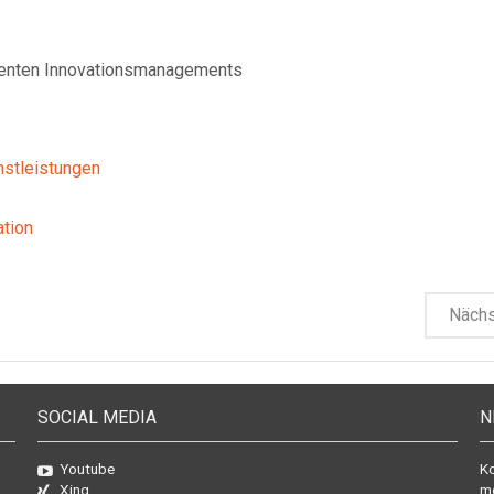
izienten Innovationsmanagements
nstleistungen
ation
Näch
SOCIAL MEDIA
N
Youtube
Ko
Xing
mo