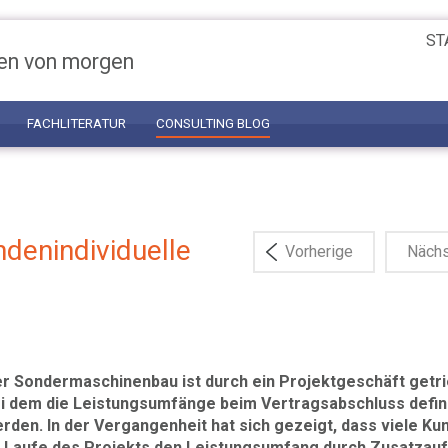
ST
en von morgen
FACHLITERATUR
CONSULTING BLOG
denindividuelle
Vorherige
Näch
r Sondermaschinenbau ist durch ein Projektgeschäft getr
i dem die Leistungsumfänge beim Vertragsabschluss defin
rden. In der Vergangenheit hat sich gezeigt, dass viele Ku
 Laufe des Projekts den Leistungsumfang durch Zusatzau