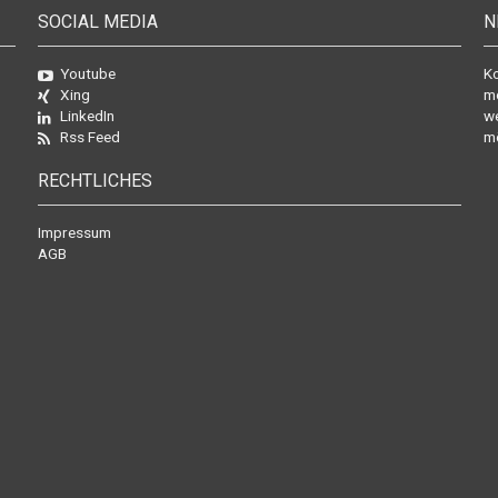
SOCIAL MEDIA
N
Youtube
Ko
Xing
mo
LinkedIn
we
Rss Feed
mö
RECHTLICHES
Impressum
AGB