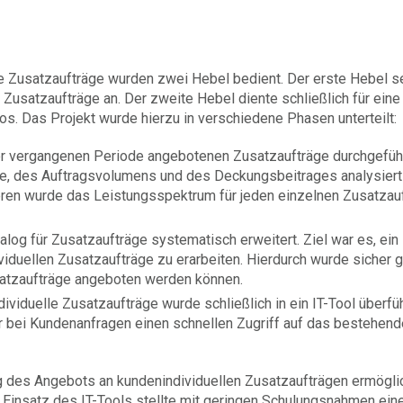
le Zusatzaufträge wurden zwei Hebel bedient. Der erste Hebel s
 Zusatzaufträge an. Der zweite Hebel diente schließlich für eine
os. Das Projekt wurde hierzu in verschiedene Phasen unterteilt:
der vergangenen Periode angebotenen Zusatzaufträge durchgeführ
se, des Auftragsvolumens und des Deckungsbeitrages analysiert
eren wurde das Leistungsspektrum für jeden einzelnen Zusatzau
og für Zusatzaufträge systematisch erweitert. Ziel war es, ein
duellen Zusatzaufträge zu erarbeiten. Hierdurch wurde sicher ge
satzaufträge angeboten werden können.
ividuelle Zusatzaufträge wurde schließlich in ein IT-Tool überfüh
er bei Kundenanfragen einen schnellen Zugriff auf das bestehend
 des Angebots an kundenindividuellen Zusatzaufträgen ermögli
r Einsatz des IT-Tools stellte mit geringen Schulungsnahmen ein