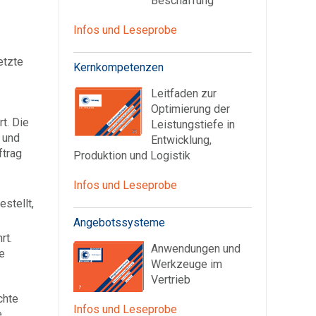
Beschaffung
Infos und Leseprobe
etzte
Kernkompetenzen
Leitfaden zur
Optimierung der
t. Die
Leistungstiefe in
 und
Entwicklung,
ftrag
Produktion und Logistik
Infos und Leseprobe
stellt,
Angebotssysteme
rt.
Anwendungen und
e
Werkzeuge im
Vertrieb
chte
Infos und Leseprobe
e