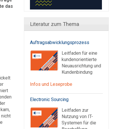
te das
Literatur zum Thema
Auftragsabwicklungsprozess
Leitfaden für eine
kundenorientierte
Neuausrichtung und
Kundenbindung
ckelt
er
Infos und Leseprobe
iert
henden
Electronic Sourcing
der
 kam,
Leitfaden zur
 nicht
Nutzung von IT-
le
Systemen für die