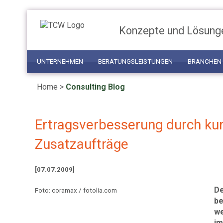
Konzepte und Lösung
UNTERNEHMEN
BERATUNGSLEISTUNGEN
BRANCHEN
Home
>
Consulting Blog
Ertragsverbesserung durch kun
Zusatzaufträge
[07.07.2009]
De
Foto: coramax / fotolia.com
be
we
im