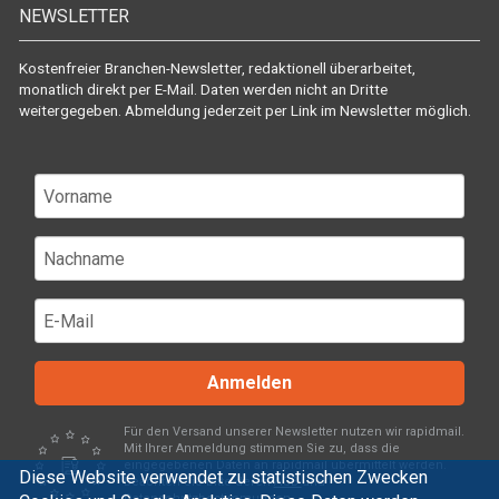
NEWSLETTER
Kostenfreier Branchen-Newsletter, redaktionell überarbeitet,
monatlich direkt per E-Mail. Daten werden nicht an Dritte
weitergegeben. Abmeldung jederzeit per Link im Newsletter möglich.
Anmelden
Für den Versand unserer Newsletter nutzen wir rapidmail.
Mit Ihrer Anmeldung stimmen Sie zu, dass die
eingegebenen Daten an rapidmail übermittelt werden.
Diese Website verwendet zu statistischen Zwecken
Beachten Sie bitte deren
AGB
und
Datenschutzbestimmungen
.