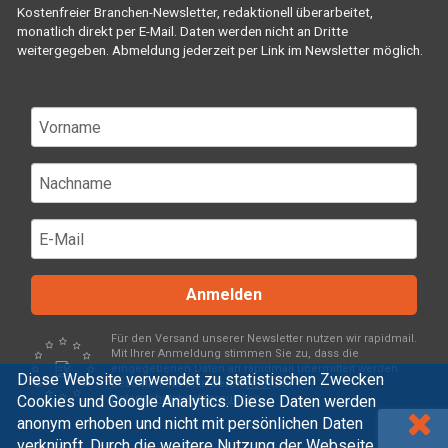
Kostenfreier Branchen-Newsletter, redaktionell überarbeitet,
monatlich direkt per E-Mail. Daten werden nicht an Dritte
weitergegeben. Abmeldung jederzeit per Link im Newsletter möglich.
Anmelden
Für den Versand unserer Newsletter nutzen wir rapidmail.
Mit Ihrer Anmeldung stimmen Sie zu, dass die
eingegebenen Daten an rapidmail übermittelt werden.
Diese Website verwendet zu statistischen Zwecken
Beachten Sie bitte deren
AGB
und
Cookies und Google Analytics. Diese Daten werden
Datenschutzbestimmungen
.
anonym erhoben und nicht mit persönlichen Daten
verknüpft. Durch die weitere Nutzung der Webseite