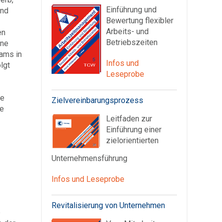
Einführung und
ind
Bewertung flexibler
Arbeits- und
en
Betriebszeiten
ine
eams in
Infos und
lgt
Leseprobe
ne
Zielvereinbarungsprozess
ie
Leitfaden zur
-
Einführung einer
zielorientierten
Unternehmensführung
Infos und Leseprobe
Revitalisierung von Unternehmen
e