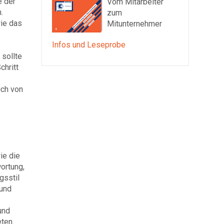
e der
Vom Mitarbeiter
.
zum
wie das
Mitunternehmer
Infos und Leseprobe
 sollte
chritt
ich von
ie die
ortung,
gsstil
 und
und
eten