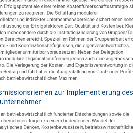
rfolgspotentiale einer reinen Kosten­führer­schafts­strategie s
derungen zu reagieren. Die Schaffung modularer
 direkter und indirekter Unternehmensbereiche sichert einen hoh
einflussung der Erfolgsfaktoren Zeit, Qualität und Kosten bei. Kle
den insbesondere durch die Institutionalisierung von Gruppen/T
en Bereichen erreicht. Speziell im Rahmen der Gruppenarbeit erfo
roll- und Koordinationsbefugnissen, die eigenverantwortliches,
mmitglieder unmittelbar voraussetzen. Neben der Delegation
ern modulare Organisationsformen jedoch auch eine angemesse
o. Die Verlagerung der Kosten- und Ergebnisverantwortung in d
 Beitrag und führt über die Ausgestaltung von Cost- oder Profit
ach betriebswirtschaftlichen Maximen.
nsmissionsriemen zur Implementierung des
tunternehmer
en betriebswirtschaftlich fundierter Entscheidungen sowie die
zu übernehmen, tragen zu einem bedeutenden Wandel der
analytisches Denken, Kostenbewusstsein, betriebswirtschaftlich