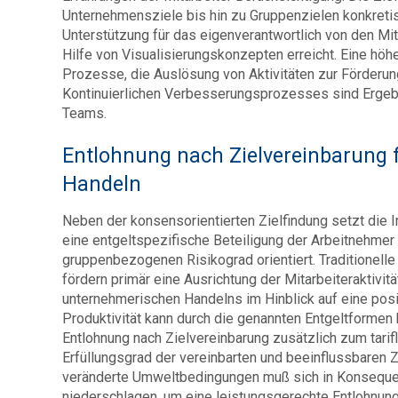
Unternehmensziele bis hin zu Gruppenzielen konkretis
Unterstützung für das eigenverantwortlich von den Mi
Hilfe von Visuali­sie­rungs­konzepten erreicht. Eine hö
Prozesse, die Auslösung von Aktivitäten zur Förderu
Kontinuierlichen Verbesserungsprozesses sind Ergeb
Teams.
Entlohnung nach Zielvereinbarung
Handeln
Neben der konsensorientierten Zielfindung setzt di
eine entgeltspezifische Beteiligung der Arbeitnehmer 
gruppenbezogenen Risikograd orientiert. Traditionel
fördern primär eine Ausrichtung der Mitarbeiteraktivit
unternehmerischen Handelns im Hinblick auf eine posit
Produktivität kann durch die genannten Entgeltformen 
Entlohnung nach Zielvereinbarung zusätzlich zum tari
Erfüllungsgrad der vereinbarten und beeinflussbaren Z
veränderte Umweltbedingungen muß sich in Konsequenz
niederschlagen, um eine leistungsgerechte Entlohnung