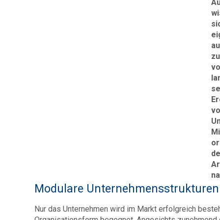
Au
wi
si
ei
au
zu
vo
la
se
Er
vo
Un
Mi
or
de
Ar
na
Modulare Unternehmensstrukturen e
Nur das Unternehmen wird im Markt erfolgreich beste
Organisationsform begegnet. Angesichts zunehmend g