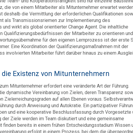
wie Team- und Kooperationsfähigkeit sind nur einzelne Baustein
 die von einem Mitarbeiter als Mitunternehmer erwartet werden
t deshalb die Vermittlung der erforderlichen Qualifikationen so
ent als Transmissionsriemen zur Implementierung des
d wirkt als global orientierter Change Agent. Die inhaltliche
 Qualifizierungsbedürfnissen der Mitarbeiter zu orientieren und
wortungsübernahme für den eigenen Lernprozess ist der erste S
hmer. Eine Koordination der Qualifizierungsmaßnahmen mit der
s involvierten Mitarbeiter führt darüber hinaus zu einem Ausgle
t die Existenz von Mitunternehmern
um Mitunternehmer erfordert eine veränderte Art der Führung.
ie dynamische Vereinbarung von Zielen, deren Transparenz sow
n Zielerreichungsgraden auf allen Ebenen voraus. Selbstverantw
ührung durch Anweisung und Autokratie. Ein partizipativer Führun
aben und eine kooperative Beschlussfassung durch Vorgesetzte
g der Ziele werden im Team diskutiert und eine gemeinsame
it finden bereits in einem frühen Entscheidungsstadium Wissen 
elvereinbarung erfolgt in einem Prozess, bei dem die übergeordn