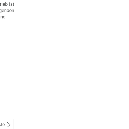
ieb ist
egenden
ung
ste