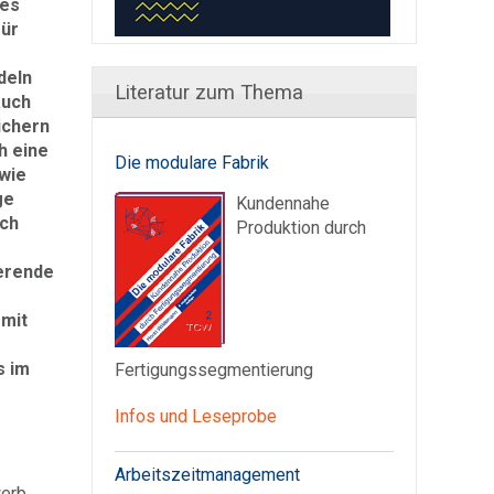
 es
für
deln
Literatur zum Thema
auch
ichern
h eine
Die modulare Fabrik
wie
ge
Kundennahe
ich
Produktion durch
erende
 mit
s im
Fertigungssegmentierung
Infos und Leseprobe
Arbeitszeitmanagement
erb,