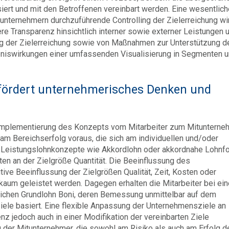
iert und mit den Betroffenen vereinbart werden. Eine wesentlich
tunternehmern durchzuführende Controlling der Zielerreichung wi
here Transparenz hinsichtlich interner sowie externer Leistungen 
ng der Zielerreichung sowie von Maßnahmen zur Unterstützung d
niswirkungen einer umfassenden Visualisierung in Segmenten 
 fördert unternehmerisches Denken und
e Implementierung des Konzepts vom Mitarbeiter zum Mitunterne
am Bereichserfolg voraus, die sich am individuellen und/oder
le Leistungslohnkonzepte wie Akkordlohn oder akkordnahe Lohn
äten an der Zielgröße Quantität. Die Beeinflussung des
ive Beeinflussung der Zielgrößen Qualität, Zeit, Kosten oder
kaum geleistet werden. Dagegen erhalten die Mitarbeiter bei ein
flichen Grundlohn Boni, deren Bemessung unmittelbar auf dem
iele basiert. Eine flexible Anpassung der Unternehmensziele an
 jedoch auch in einer Modifikation der vereinbarten Ziele
 der Mitunternehmer, die sowohl am Risiko als auch am Erfolg d