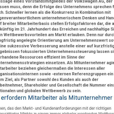
ssage eines Vorstandsmitgliedes der Volkswagen AG, der
ssen muss, denn die Erfolge des Unternehmens sprechen 
ch. Schneller lernen als die Konkurrenz in Kombination mit
genverantwortlichem unternehmerischem Denken und Han
f breiter Mitarbeiterbasis stellen Erfolgsfaktoren dar, die 
künftig im 21. Jahrhundert das Erreichen und nachhaltige S
n Wettbewerbsvorteilen am Markt erlauben. Denn nur durc
ngfristig angelegte Orientierung am Unternehmenswert so
ine sukzessive Verbesserung anstelle einer auf kurzfristi
gebnissen fokussierten Unternehmenssteuerung lassen s
rhandene Ressourcen effizient im Sinne der
ternehmensstrategien einsetzen. Als Mitunternehmer agi
tarbeiter beziehen gleichermaßen die Interessen aller
ganisationsinternen sowie -externen Referenzgruppen ein
m Ziel, als Partner sowohl des Kunden als auch der
beitnehmer, Shareholder und Gesellschaft die Nummer ein
tionalen und globalen Wettbewerb zu sein.
rfordern Mitarbeiter als Mitunternehmer
hen, das den Markt- und Kundenanforderungen mit der richtigen
esättigter Märkte in einem immer globaler werdenden Wettbew