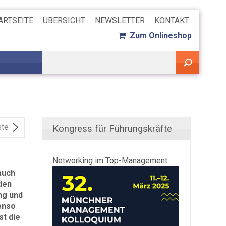
ARTSEITE
ÜBERSICHT
NEWSLETTER
KONTAKT
Zum Onlineshop
ste
Kongress für Führungskräfte
Networking im Top-Management
 auch
den
ng und
enso
st die