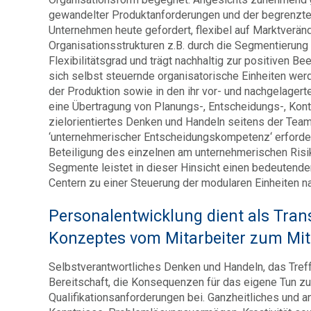
gewandelter Produktanforderungen und der begrenzten E
Unternehmen heute gefordert, flexibel auf Marktverän
Organisationsstrukturen z.B. durch die Segmentierung
Flexibilitätsgrad und trägt nachhaltig zur positiven Be
sich selbst steuernde organisatorische Einheiten wer
der Produktion sowie in den ihr vor- und nachgelagert
eine Übertragung von Planungs-, Entscheidungs-, Kont
zielorientiertes Denken und Handeln seitens der Tea
‘unternehmerischer Entscheidungskompetenz‘ erford
Beteiligung des einzelnen am unternehmerischen Risik
Segmente leistet in dieser Hinsicht einen bedeutenden
Centern zu einer Steuerung der modularen Einheiten n
Personalentwicklung dient als Tra
Konzeptes vom Mitarbeiter zum Mi
Selbstverantwortliches Denken und Handeln, das Treff
Bereitschaft, die Konsequenzen für das eigene Tun 
Qualifikationsanforderungen bei. Ganzheitliches und 