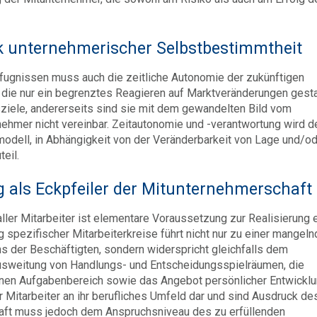
ck unternehmerischer Selbstbestimmtheit
ugnissen muss auch die zeitliche Autonomie der zukünftigen
, die nur ein begrenztes Reagieren auf Marktveränderungen gesta
ziele, andererseits sind sie mit dem gewandelten Bild vom
hmer nicht vereinbar. Zeitautonomie und -verantwortung wird d
modell, in Abhängigkeit von der Veränderbarkeit von Lage und/o
eil.
 als Eckpfeiler der Mitunternehmerschaft
ller Mitarbeiter ist elementare Voraussetzung zur Realisierung 
spezifischer Mitarbeiterkreise führt nicht nur zu einer mangel
 der Beschäftigten, sondern widerspricht gleichfalls dem
Ausweitung von Handlungs- und Entscheidungsspielräumen, die
enen Aufgabenbereich sowie das Angebot persönlicher Entwickl
 Mitarbeiter an ihr berufliches Umfeld dar und sind Ausdruck de
aft muss jedoch dem Anspruchsniveau des zu erfüllenden