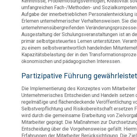
Kenntnisse, Problem­lösungs­vermögen, Kreativität so
umfangreichen Fach-/Methoden- und Sozialkompetenz,
Aufgabe der innerbetrieblichen Personalentwicklung is
Erlernen unternehmerischer Verhaltensweisen. Sie di
unternehmensübergreifenden Veränderungs­prozesses un
Ausgestaltung der Schulungsveranstaltungen ist an den
primär selbstgesteuertes Lernen unterstützen. Verant
zu einem selbstverantwortlich handelnden Mitunterne
Kapazitätsbelastung der in den Transformationsprozes
ökonomischen und pädagogischen Interessen.
Partizipative Führung gewährleiste
Die Implementierung des Konzeptes vom Mitarbeiter z
Unternehmerisches Entscheiden und Handeln setzen d
regelmäßige und flächendeckende Veröffentlichung vo
Selbstverpflichtung und Risikobereitschaft ersetzen F
wird durch die gemeinsame Erarbeitung von Zielvorg
Mitarbeiter geprägt. Die Maßnahmen zur Durchsetzun
Entscheidung über die Vorgehensweise gefällt. Hierm
Erfahrungen der Mitarbeiter Berücksichtigung. Die Zi